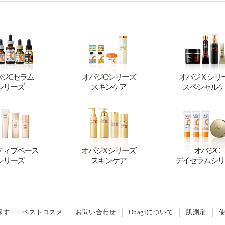
バジCセラム
オバジCシリーズ
オバジＸシリ
シリーズ
スキンケア
スペシャルケ
ティブベース
オバジXシリーズ
オバジC
シリーズ
スキンケア
デイセラムシリ
探す
ベストコスメ
お問い合わせ
Obagiについて
肌測定