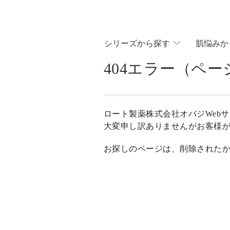
シリ
ーズから
探す
肌悩
みか
404エラー（ペ
ロート製薬株式会社オバジWeb
大変申し訳ありませんがお客様
お探しのページは、削除された