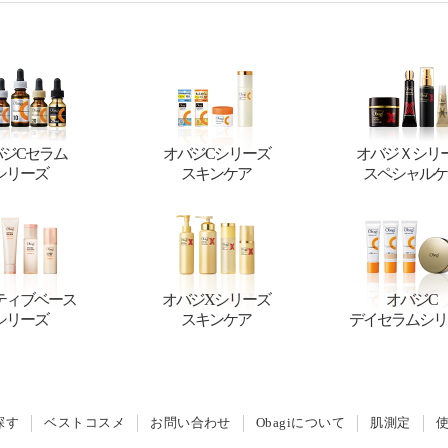
バジCセラム
オバジCシリーズ
オバジＸシリ
シリーズ
スキンケア
スペシャルケ
ティブベース
オバジXシリーズ
オバジC
シリーズ
スキンケア
デイセラムシリ
探す
ベストコスメ
お問い合わせ
Obagiについて
肌測定