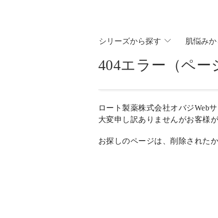
シリ
ーズから
探す
肌悩
みか
404エラー（ペ
ロート製薬株式会社オバジWeb
大変申し訳ありませんがお客様
お探しのページは、削除された