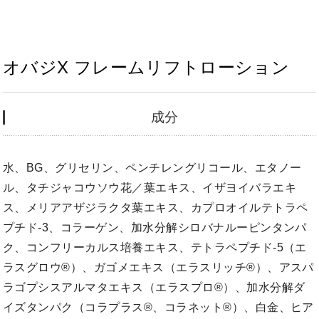
オバジX フレームリフトローション
成分
水、BG、グリセリン、ペンチレングリコール、エタノー
ル、タチジャコウソウ花／葉エキス、イザヨイバラエキ
ス、メリアアザジラクタ葉エキス、カプロオイルテトラペ
プチド-3、コラーゲン、加水分解シロバナルーピンタンパ
ク、コンフリーカルス培養エキス、テトラペプチド-5（エ
ラスグロウ®）、ガゴメエキス（エラスリッチ®）、アスパ
ラゴプシスアルマタエキス（エラスプロ®）、加水分解ダ
イズタンパク（コラプラス®、コラネット®）、白金、ヒア