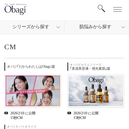
シリ
ーズから
探す
肌悩
みから
探す
CM
オバジCセラムシリーズ
オバジ｢だからわたしはObagi｣篇
｢直送美容液・発光素肌｣篇
2026/2/10 に公開
2026/2/10 に公開
15秒CM
15秒CM
オバジX バイタライズ