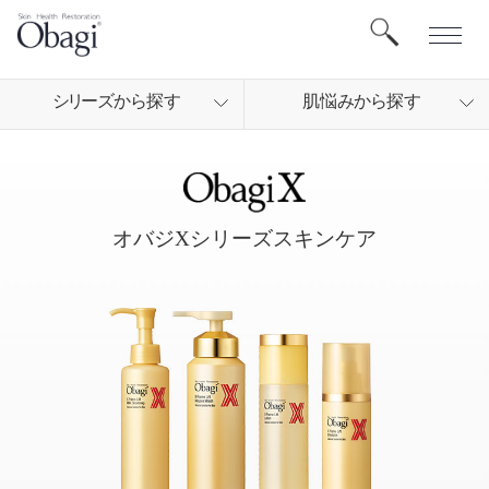
シリ
ーズから
探す
肌悩
みから
探す
オバジXシリーズスキンケア