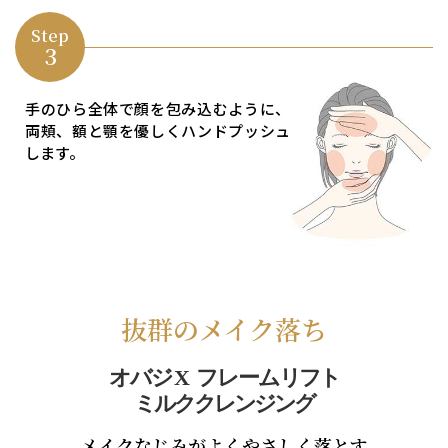
Step
3
手のひら全体で顔を包み込むように、
両頬、額と顎を優しく
ハンドプッシュ
します。
抜群のメイク落ち
オバ
ジX
フレーム
リフト
ミルククレンジング
メイクなじみがよくやさしく落とす