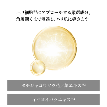
ハリ
細胞
にアプローチする厳選成分｡
※1
角層深
くま
で浸透
し､
ハリ
肌に導
きま
す｡
タチジャコウソウ花／葉エキス
※2
イザヨイバラエキス
※2