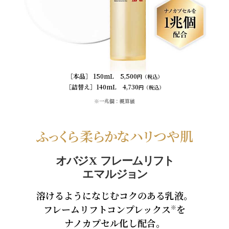
［本品］ 150mL 5,500
円（税込）
［詰替え］140mL 4,730
円（税込）
※一兆個：概算値
ふ
っく
ら
柔らか
な
ハリ
つや肌
オバ
ジX
フレーム
リフト
エマル
ジョン
溶けるようになじむコクのある乳液。
フレームリフトコンプレックス
を
※
ナノカプセル化し配合。