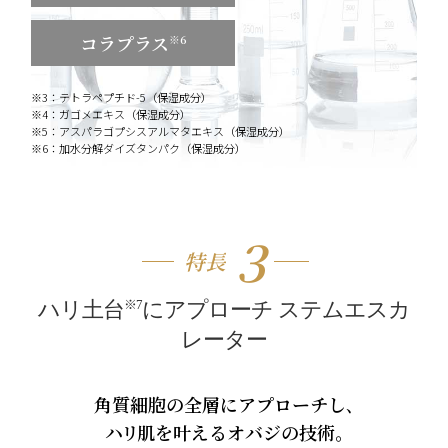
コラプラス
※6
※3：テトラペプチド-5（保湿成分）
※4：ガゴメエキス（保湿成分）
※5：アスパラゴプシスアルマタエキス（保湿成分）
※6：加水分解ダイズタンパク（保湿成分）
３
特長
※7
ハリ土台
にアプローチ ステムエスカ
レーター
角質細胞の全層にアプローチし､
ハリ
肌を叶えるオバジの技術｡