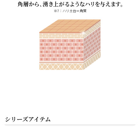
角層
か
ら､湧
き
上が
るよう
な
ハリを
与
えます｡
※7：ハリ土台＝角質
シリーズアイテム