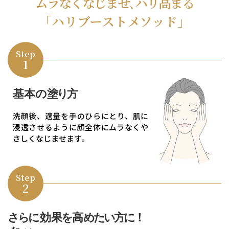
ムラなくなじませ､ハリ高まる
｢ハリブーストメソッド｣
Step
1
基本の
塗り
方
洗顔後、適量を手のひらにとり、
肌に
浸透させるように顔全体にムラなくや
さしくなじませます。
Step
2
さら
に効
果を
高
めたい方に！