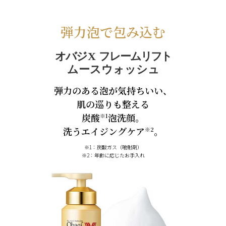
弾力泡で包み込む
オバ
ジX
フレーム
リフト
ムースウォッシュ
弾力のある泡が気持ちいい、
肌の巡りも整える
炭酸
泡洗顔。
※1
洗うエイジングケア
。
※2
※1：炭酸ガス（噴射剤）
※2：年齢に応じたお手入れ