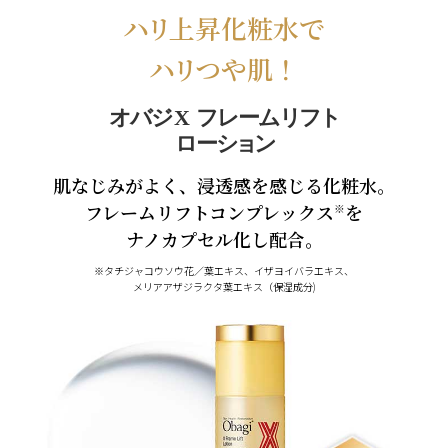
ハリ
上昇化粧水で
ハリ
つや肌！
オバ
ジX
フレーム
リフト
ロー
ション
肌なじみがよく、浸透感を感じる化粧水。
フレームリフトコンプレックス
を
※
ナノカプセル化し配合。
※タチジャコウソウ花／葉エキス、イザヨイバラエキス、
メリアアザジラクタ葉エキス（保湿成分)