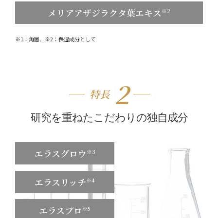
メリアアザジラクタ葉エキス
※2
※1：角層、※2：保湿成分として
２
特長
研究を重ねたこだわりの独自成分
エラスグロウ
※3
エラスリッチ
※4
エラスプロ
※5