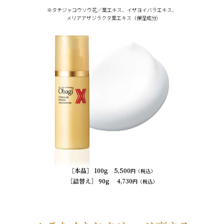
※タチジャコウソウ花／葉エキス、イザヨイバラエキス、
メリアアザジラクタ葉エキス（保湿成分)
［本品］ 100g 5,500
円（税込）
［詰替え］ 90g 4,730
円（税込）