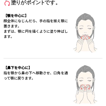
塗り
が
ポ
イント
です。
【顎を中心に】
顔全体になじんだら、手の指を揃え顎に
置きます。
まずは、顎に円を描くように塗り伸ばし
ます。
【鼻下を中心に】
指を顎から鼻の下へ移動させ、口角を通
って顎に戻ります。