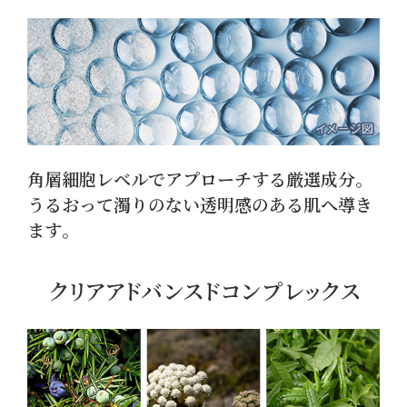
角層細胞レベルでアプローチする厳選成分｡
うるおって濁りのない透明感のある肌へ導き
ます｡
クリ
ア
ア
ド
バ
ン
ス
ドコ
ンプ
レッ
クス