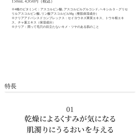
150mL 4,950円（税込）
※4種のビタミンC：アスコルビン酸､アスコルビルグルコシド､ヘキシル３－グリセ
リル
アスコルビン酸､リン酸アスコルビルMg（整肌保湿成分）
※クリアアドバンスドコンプレックス：セイヨウネズ果実エキス、トウキ根エキ
ス、
チャ葉エキス（保湿成分）
※クリア：潤って毛穴の目立たないキメ・ツヤのある肌のこと
特長
01
乾燥
によ
るく
すみが気に
なる
肌濁
りにう
るおいを与
える