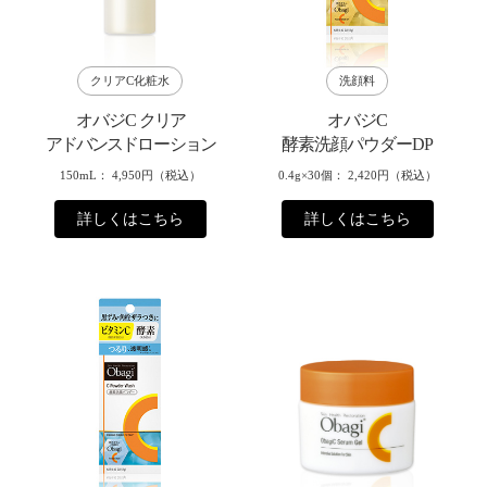
クリアC化粧水
洗顔料
オバジC
クリア
オバジC
アドバンスド
ロー
ション
酵素洗顔パウダーDP
150mL
4,950円（税込）
0.4g×30個
2,420円（税込）
詳しくはこちら
詳しくはこちら