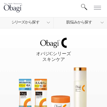
シリ
ーズから
探す
肌悩
みから
探す
オバジCシリーズ
スキンケア