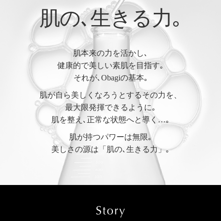
肌の､生きる力｡
肌本来の力を活かし､
健康的で美しい素肌を目指す｡
それが､Obagiの基本｡
肌が自ら美しくなろうとするその力を、
最大限発揮できるように｡
肌を整え､正常な状態へと導く…｡
肌が持つパワーは無限｡
美しさの源は「肌の､生きる力」｡