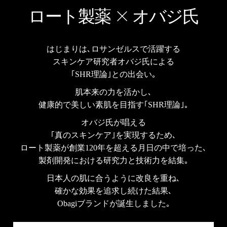
ロート製薬
オバジ氏
はじまりは､ロサンゼルスで活躍する
スキンケア研究者オバジ氏による
｢SHR理論｣との出会い｡
肌本来の力を活かし､
健康的で美しい素肌を目指す｢SHR理論｣｡
オバジ氏が唱える
｢真のスキンケア｣を実現するため､
ロート製薬が創業120年を超える月日の中で培った､
製剤開発における研究力と技術力を結集｡
日本人の肌に合うように改良を重ね､
確かな効果を追求し続けた結果､
Obagiブランドが誕生しました｡