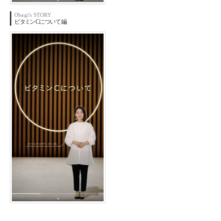
Obagi's STORY
ビ
タミ
ンC
につい
て編