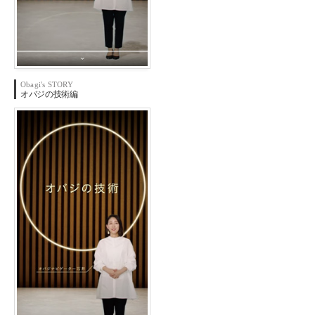
Obagi's STORY
オバジの
技術編