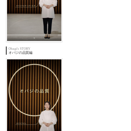
Obagi's STORY
オバジの
品質編