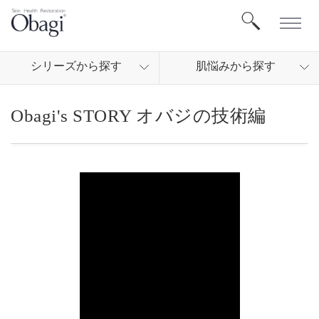
シリ
ーズから
探す
肌悩
みから
探す
Obagi's STORY オバジの技術編