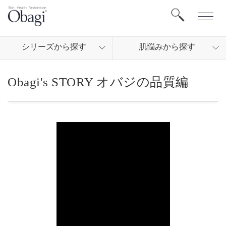
シリ
ーズから
探す
肌悩
みから
探す
Obagi's STORY オバジの品質編