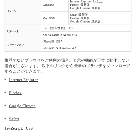
Internet Explorer 9.x以上
Windows
Firefox 最新版
Google Chrome 最新版
パソコン
Safari 最新版
Mac OSX
Firefox 最新版
Google Chrome 最新版
iPad（第四世代）iOS7
タブレット
Xperia Tablet Z Android4.1
iPhone5S iOS7
スマートフォン
GALAXY SⅢ Android4.1
推奨でないブラウザをご使用の場合、表示や機能が正常に動作しない
場合がございます。 以下のリンクから最新のブラウザをダウンロード
することができます。
Internet Explorer
Firefox
Google Chrome
Safari
JavaScript、CSS