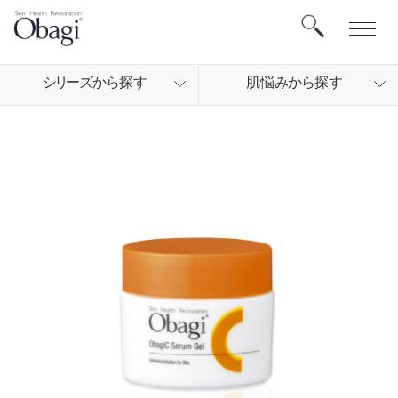
シリ
ーズから
探す
肌悩
みから
探す