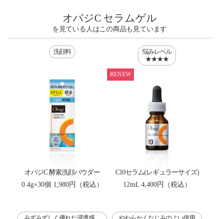
オバジC セラムゲル
を見ている人はこの商品も見ています
洗顔料
悩みレベル
★★★★
RENEW
オバジC 酵素洗顔パウダー
C10セラム(レギュラーサイズ)
0.4g×30個
1,980円（税込）
12mL
4,400円（税込）
みずみずしく優れた浸透感。
やわらかくなじみのよい使用