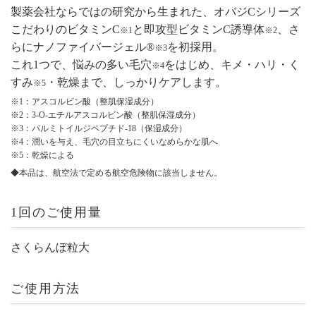
製薬会社ならではの研究から生まれた、オバジCシリーズ
こだわりのビタミンC
と即攻型ビタミンC誘導体
、さ
※1
※2
らにナノファイバージェル®
を初採用。
※3
これ1つで、悩みの多い毛穴
をはじめ、キメ・ハリ・く
※4
すみ
・乾燥まで、しっかりケアします。
※5
※1：アスコルビン酸（整肌保湿成分）
※2：3-O-エチルアスコルビン酸（整肌保湿成分）
※3：パルミトイルジペプチド‐18（保湿成分）
※4：潤いを与え、毛穴の目立ちにくいなめらかな肌へ
※5：乾燥による
◆本品は、航空法で定める航空危険物に該当しません。
1回のご使用量
さくらんぼ粒大
ご使用方法