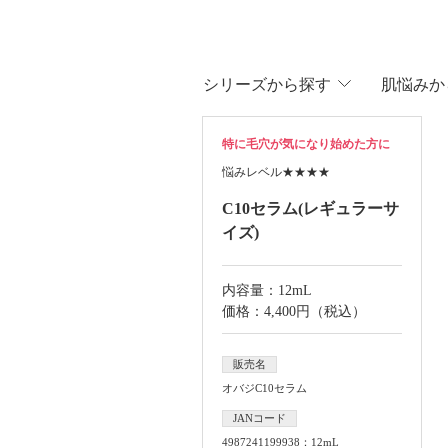
シリ
ーズから
探す
肌悩
みか
特に毛穴が気になり始めた方に
悩みレベル
★★★★
C10セラム(レギュラーサ
イズ)
内容量：12mL
価格：4,400円（税込）
販売名
オバジC10セラム
JANコード
4987241199938：12mL