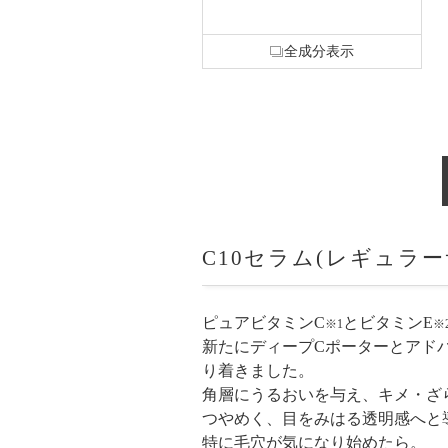
全成分表示
C10セラム(レギュラ
ピュアビタミンC
とビタミンE
※1
※
新たにディープCポーターとアド
り着きました。
角層にうるおいを与え、キメ・ざ
つやめく、目をみはる透明感へと
特に毛穴が気になり始めたら。