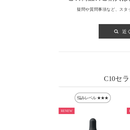
疑問や質問事項など、スタ
近
C10セ
悩みレベル
★★★
RENEW