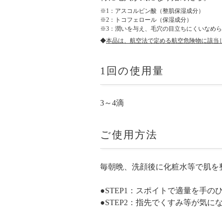
※1：アスコルビン酸（整肌保湿成分）
※2：トコフェロール（保湿成分）
※3：潤いを与え、毛穴の目立ちにくいなめ
◆
本品は、航空法で定める航空危険物に該当
1回の使用量
3～4滴
ご使用方法
毎朝晩、洗顔後に化粧水等で肌を
●STEP1：スポイトで適量を手
●STEP2：指先でくすみ等が気