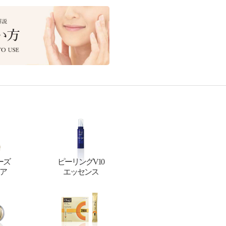
ーズ
ピーリングV10
ア
エッセンス