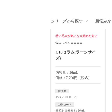
シリ
ーズから
探す
肌悩
みか
特に毛穴が気になり始めた方に
悩みレベル
★★★★
C10セラム(ラージサイ
ズ)
内容量：26mL
価格：7,700円（税込）
販売名
オバジC10セラム
JANコード
4987241199914：26mL