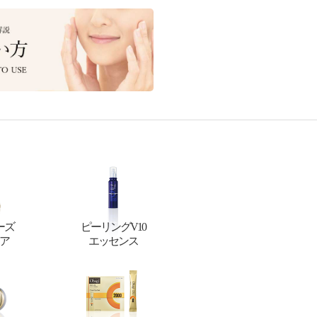
ーズ
ピーリングV10
ア
エッセンス