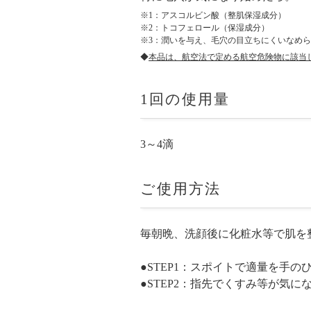
※1：アスコルビン酸（整肌保湿成分）
※2：トコフェロール（保湿成分）
※3：潤いを与え、毛穴の目立ちにくいなめ
◆
本品は、航空法で定める航空危険物に該当
1回の使用量
3～4滴
ご使用方法
毎朝晩、洗顔後に化粧水等で肌を
●STEP1：スポイトで適量を手
●STEP2：指先でくすみ等が気