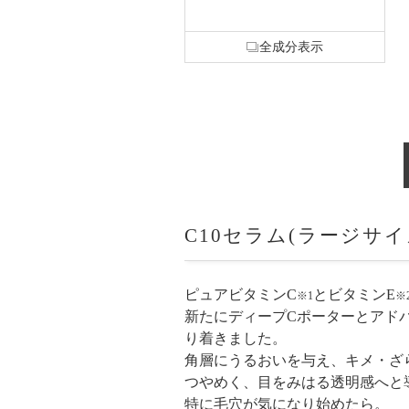
全成分表示
C10セラム(ラージサ
ピュアビタミンC
とビタミンE
※1
※
新たにディープCポーターとアド
り着きました。
角層にうるおいを与え、キメ・ざ
つやめく、目をみはる透明感へと
特に毛穴が気になり始めたら。