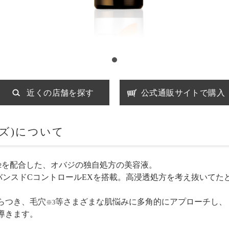
近くの店舗を探す
公式通販サイトで購入
イズ)について
を配合した、オバジの独自処方の美容液。
2
バンスドCコントロールEXを搭載。高浸透処方を考え抜いてた
らつき、毛穴
等さまざまな肌悩みに多角的にアプローチし、
※3
導きます。