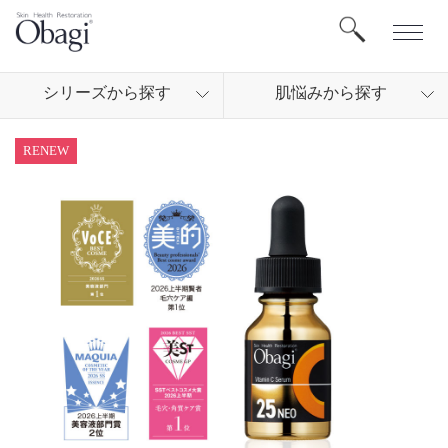
シリ
ーズから
探す
肌悩
みから
探す
RENEW