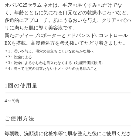
オバジC25セラム ネオは、毛穴
やくすみ
だけでな
＊1
＊2
く、年齢とともに気になる口元などの乾燥小じわ
など、
＊3
多角的にアプローチ。肌にうるおいを与え、クリア
でハ
＊4
リに満ちた肌に導く美容液です。
新たにディープCポーターとアドバンスドCコントロール
EXを搭載。高浸透処方を考え抜いてたどり着きました。
＊1：潤いを与え、毛穴の目立ちにくいなめらかな肌へ
＊2：乾燥による
＊3：乾燥による小じわを目立たなくする（効能評価試験済）
＊4：潤って毛穴の目立たないキメ・ツヤのある肌のこと
1回の使用量
4～5滴
ご使用方法
毎朝晩、洗顔後に化粧水等で肌を整えた後にご使用くださ