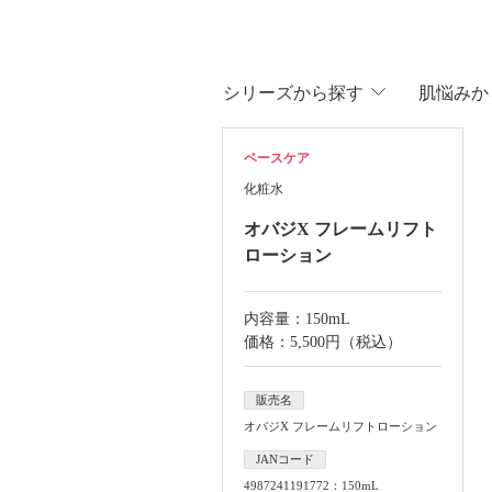
シリ
ーズから
探す
肌悩
みか
ベースケア
化粧水
オバジX フレームリフト
ローション
内容量：150mL
価格：5,500円（税込）
販売名
オバジX フレームリフトローション
JANコード
4987241191772：150mL