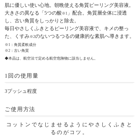
肌に優しい使い心地。朝晩使える角質ピーリング美容液。
大きさの異なる「5つの酸
」配合。角質層全体に浸透
※1
し、古い角質をしっかりと除去。
毎日やさしくふきとるピーリング美容液で、キメの整っ
た、くすみ
のないつるつるの健康的な素肌へ導きます。
※2
※1：角質柔軟成分
※2：古い角質
◆本品は、航空法で定める航空危険物に該当しません。
1回の使用量
3プッシュ程度
ご使用方法
コットンでなじませるようにやさしくふきと
るのがコツ。