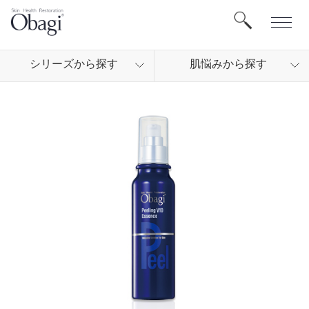
シリ
ーズから
探す
肌悩
みから
探す