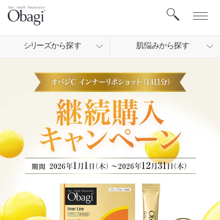
シリ
ーズから
探す
肌悩
みから
探す