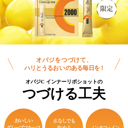
オバジをつづけて、
ハリとうる
おい
のある
毎
日
を！
オバジC インナーリポショットの
つづける工夫