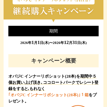
期間
1
1
12
31
2026年
月
日(木)
2026年
月
日(木)
〜
キャンペーン概要
オバジC インナーリポショット(28本)を
期間中５
個お買い上げ頂き､ココロートパークでレ
シート
登
録をす
ると､
もれ
な
く
｢オバジC インナーリポショット(28本)｣１箱
を
プ
レゼント。