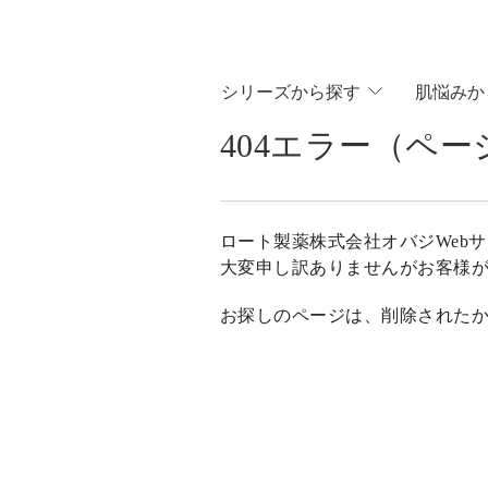
シリ
ーズから
探す
肌悩
みか
404エラー（ペ
ロート製薬株式会社オバジWeb
大変申し訳ありませんがお客様
お探しのページは、削除された