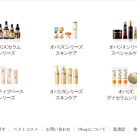
バジCセラム
オバジCシリーズ
オバジＸシリ
シリーズ
スキンケア
スペシャルケ
ティブベース
オバジXシリーズ
オバジC
シリーズ
スキンケア
デイセラムシリ
探す
ベストコスメ
お問い合わせ
Obagiについて
肌測定