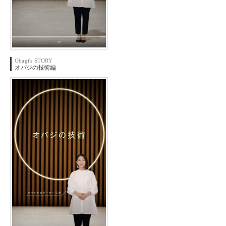
Obagi's STORY
オバジの
技術編