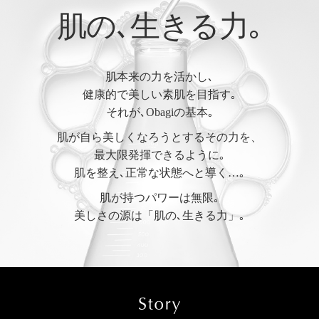
肌の､生きる力｡
肌本来の力を活かし､
健康的で美しい素肌を目指す｡
それが､Obagiの基本｡
肌が自ら美しくなろうとするその力を、
最大限発揮できるように｡
肌を整え､正常な状態へと導く…｡
肌が持つパワーは無限｡
美しさの源は「肌の､生きる力」｡