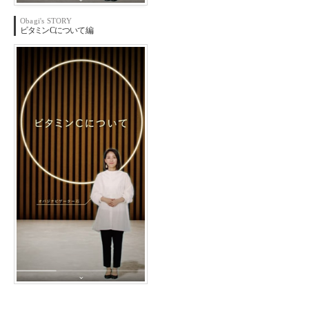
Obagi's STORY
ビ
タミ
ンC
につい
て編