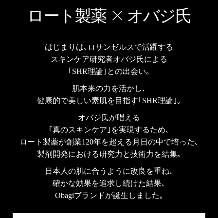
ロート製薬
オバジ氏
はじまりは､ロサンゼルスで活躍する
スキンケア研究者オバジ氏による
｢SHR理論｣との出会い｡
肌本来の力を活かし､
健康的で美しい素肌を目指す｢SHR理論｣｡
オバジ氏が唱える
｢真のスキンケア｣を実現するため､
ロート製薬が創業120年を超える月日の中で培った､
製剤開発における研究力と技術力を結集｡
日本人の肌に合うように改良を重ね､
確かな効果を追求し続けた結果､
Obagiブランドが誕生しました｡