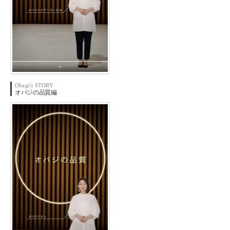
Obagi's STORY
オバジの
品質編