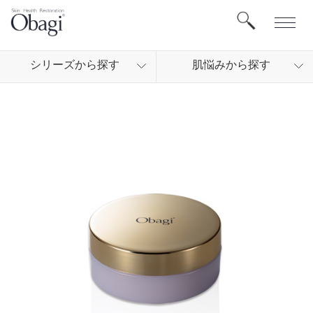
シリ
ーズから
探す
肌悩
みから
探す