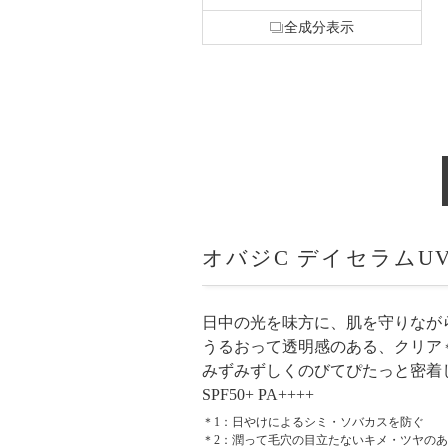
全成分表示
オバジC デイセラムU
日中の光を味方に、肌を守りなが
うるおって透明感のある、クリア
みずみずしくのびてぴたっと密着
SPF50+ PA++++
＊1：日やけによるシミ・ソバカスを防ぐ
＊2：潤って毛穴の目立たないキメ・ツヤの