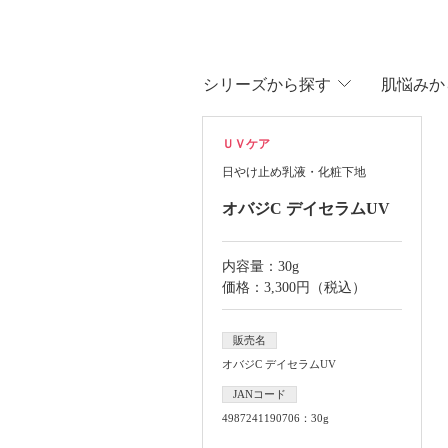
シリ
ーズから
探す
肌悩
みか
ＵＶケア
日やけ止め乳液・化粧下地
オバジC デイセラムUV
内容量：30g
価格：3,300円（税込）
販売名
オバジC デイセラムUV
JANコード
4987241190706：30g