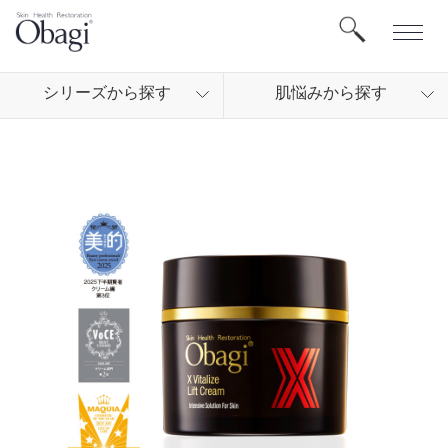
シリ
ーズから
探す
肌悩
みから
探す