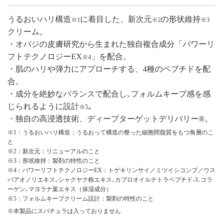
うるおいハリ構造
に着目した、新次元
の形状維持
※1
※2
※3
クリーム。
・オバジの皮膚研究から生まれた独自複合成分「パワーリ
フトテクノロジーEX
​」を配合。
※4
・肌のハリや弾力にアプローチする、4種のペプチドを配
合。
・成分を絶妙なバランスで配合し､フォルムキープ感を感
じられるように設計
｡
※5
・独自の高浸透技術、ディープターゲットデリバリー®。
※1：うるおいハリ構造：うるおって構造の整った細胞間脂質をもつ角層のこ
と
※2：新次元：リニューアルのこと
※3：形状維持：製剤の特性のこと
※4：パワーリフトテクノロジーEX：トゲキリンサイ／ミツイシコンブ／ウス
バアオノリエキス､シャクヤク根エキス､カプロオイルテトラペプチド-3､コラ
ーゲン､マヨラナ葉エキス（保湿成分）
※5：フォルムキープクリーム設計：製剤の特性のこと
※本製品にスパチュラは入っておりません