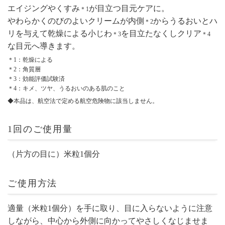
エイジングやくすみ
が目立つ目元ケアに。
＊1
やわらかくのびのよいクリームが内側
からうるおいとハ
＊2
リを与えて乾燥による小じわ
を目立たなくしクリア
＊3
＊4
な目元へ導きます。
＊1：乾燥による
＊2：角質層
＊3：効能評価試験済
＊4：キメ、ツヤ、うるおいのある肌のこと
◆本品は、航空法で定める航空危険物に該当しません。
1回のご使用量
（片方の目に）米粒1個分
ご使用方法
適量（米粒1個分）を手に取り、目に入らないように注意
しながら、中心から外側に向かってやさしくなじませま