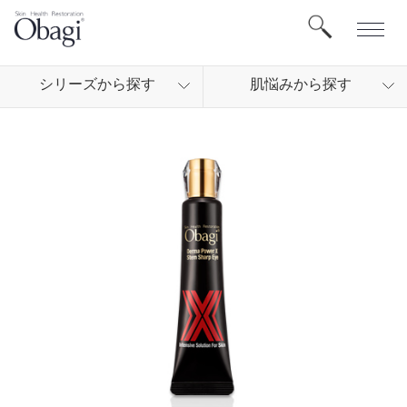
シリ
ーズから
探す
肌悩
みから
探す