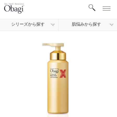
シリ
ーズから
探す
肌悩
みから
探す