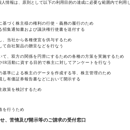
個人情報は、原則として以下の利用目的の達成に必要な範囲内で利用
に基づく株主様の権利の行使・義務の履行のため
る招集通知書および議決権行使書を送付する
し、当社から各種便宜を供与するため
して自社製品の贈呈などを行なう
いて、双方の関係を円滑にするための各種の方策を実施するため
やIR活動に資する目的で株主に対してアンケートを行なう
の基準による株主のデータを作成する等、株主管理のため
成し有価証券報告書などにおいて開示する
主政策を検討するため
絡を行うため
わせ、苦情及び開示等のご請求の受付窓口