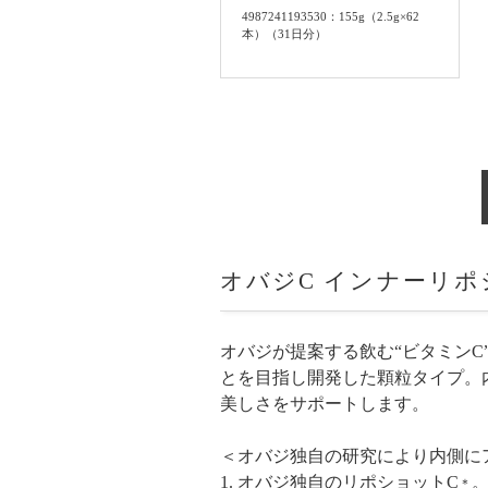
4987241193530：155g（2.5g×62
本）（31日分）
オバジC
インナーリホ
オバジが提案する飲む“ビタミンC
とを目指し開発した顆粒タイプ。
美しさをサポートします。
＜オバジ独自の研究により内側に
1. オバジ独自のリポショットC
。
＊