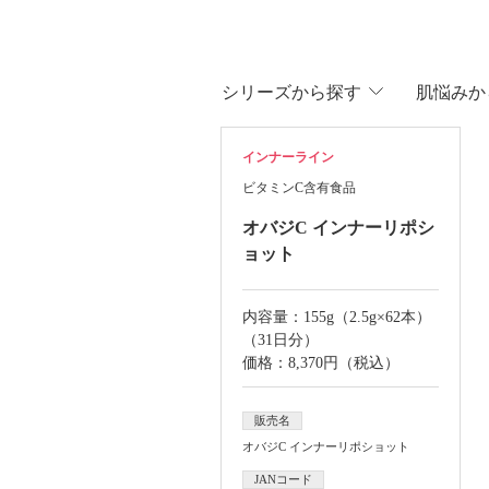
シリ
ーズから
探す
肌悩
みか
インナーライン
ビタミンC含有食品
オバジC
インナーリポシ
ョット
内容量：155g（2.5g×62本）
（31日分）
価格：8,370円（税込）
販売名
オバジC インナーリポショット
JANコード