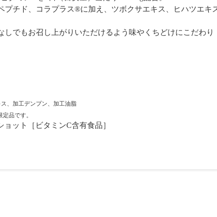
ンペプチド、コラプラス®に加え、ツボクサエキス、ヒハツエキ
水なしでもお召し上がりいただけるよう味やくちどけにこだわり
キス、加工デンプン、加工油脂
限定品です。
゚ショット［ビタミンC含有食品］