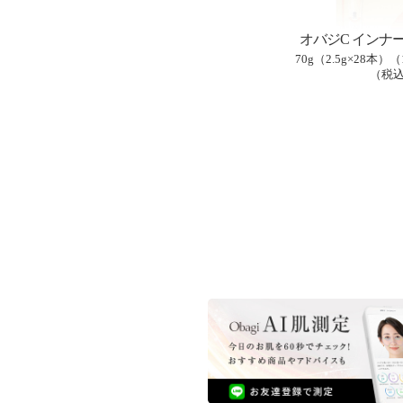
オバジC
インナー
70g（2.5g×28本）
（税