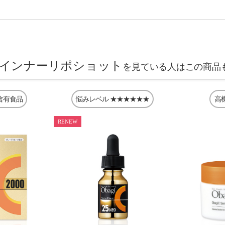
インナーリポショット
を見ている人はこの商品
含有食品
悩みレベル
★★★★★★
高
RENEW