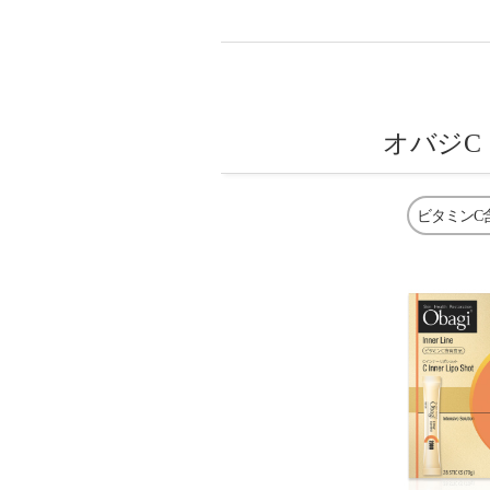
オバジC
ビタミンC