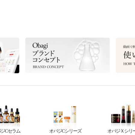
バジCセラム
オバジCシリーズ
オバジＸシリ