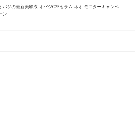
オバジの最新美容液 オバジC25セラム ネオ モニターキャンペ
ーン